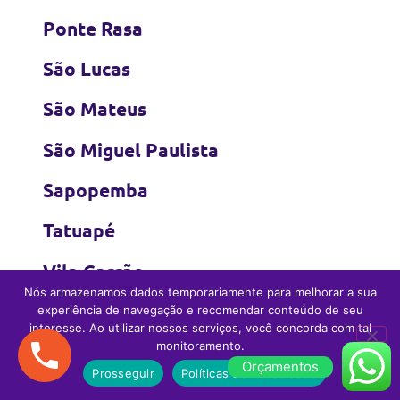
Ponte Rasa
São Lucas
São Mateus
São Miguel Paulista
Sapopemba
Tatuapé
Vila Carrão
Nós armazenamos dados temporariamente para melhorar a sua
Vila Curuça
experiência de navegação e recomendar conteúdo de seu
interesse. Ao utilizar nossos serviços, você concorda com tal
monitoramento.
Vila Formosa
Orçamentos
Prosseguir
Políticas de Privacidade
Vila Jacuí