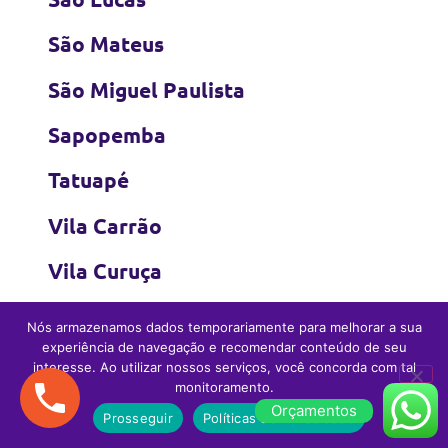
São Mateus
São Miguel Paulista
Sapopemba
Tatuapé
Vila Carrão
Vila Curuça
Vila Formosa
Nós armazenamos dados temporariamente para melhorar a sua
experiência de navegação e recomendar conteúdo de seu
Vila Jacuí
interesse. Ao utilizar nossos serviços, você concorda com tal
monitoramento.
Vila Matilde
Orçamentos
Prosseguir
Políticas de Privacidade