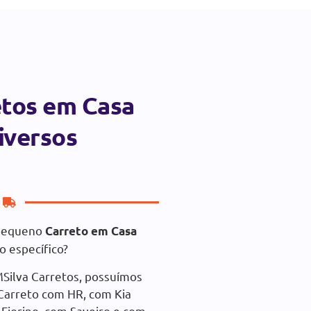
etos em Casa
iversos
 pequeno
Carreto em Casa
o específico?
Silva Carretos, possuímos
Carreto com HR, com Kia
 Fiorino, com Saveiro e com