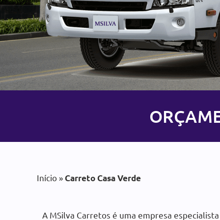
Carreto e
ORÇAMEN
Transportes com
A MSilva Carretos é uma empr
Início
»
a MS
Carreto Casa Verde
A MSilva Carretos é uma empresa especialist