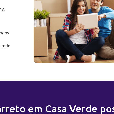
? A
todos
gende
arreto em Casa Verde po