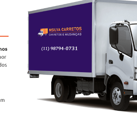
nos
hor
dos
m
em