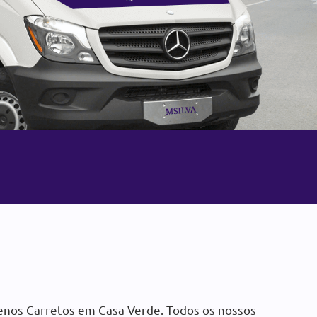
e Pequenos
de em Casa Verde
e pequenos Transportes, chame
uito:
enos Carretos em Casa Verde. Todos os nossos