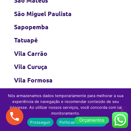
São Mateus
São Miguel Paulista
Sapopemba
Tatuapé
Vila Carrão
Vila Curuça
Vila Formosa
Vila Jacuí
Nós armazenamos dados temporariamente para melhorar a sua
experiência de navegação e recomendar conteúdo de seu
Vila Matilde
interesse. Ao utilizar nossos serviços, você concorda com tal
monitoramento.
Vila Prudente
Orçamentos
Prosseguir
Políticas de Privacidade