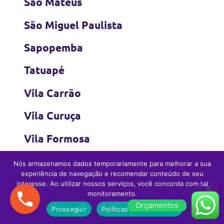
São Mateus
São Miguel Paulista
Sapopemba
Tatuapé
Vila Carrão
Vila Curuça
Vila Formosa
Vila Jacuí
Nós armazenamos dados temporariamente para melhorar a sua
experiência de navegação e recomendar conteúdo de seu
Vila Matilde
interesse. Ao utilizar nossos serviços, você concorda com tal
monitoramento.
Vila Prudente
Orçamentos
Prosseguir
Políticas de Privacidade