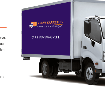
nos
hor
dos
m
em