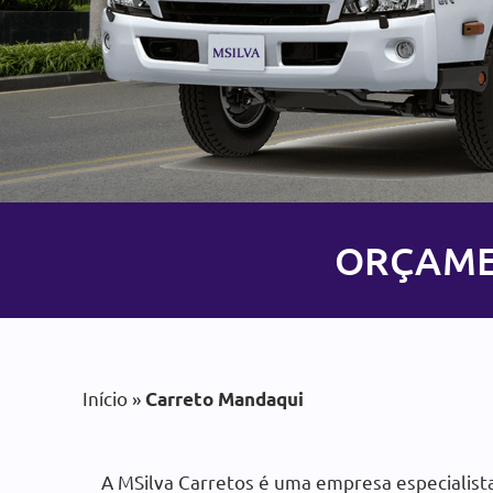
Carreto em Mand
ORÇAMEN
com Preç
A MSilva Carretos é uma emp
Início
»
a MS
Carreto Mandaqui
A MSilva Carretos é uma empresa especialis