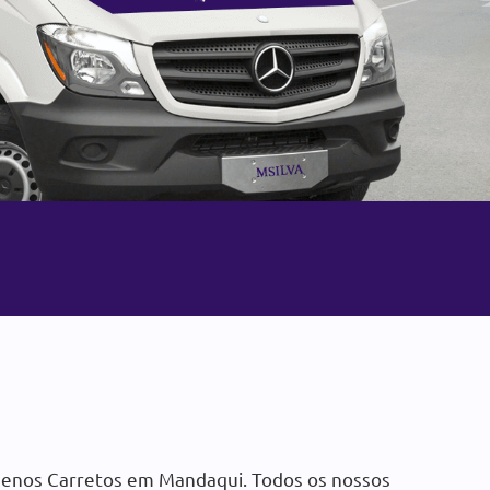
enos Transportes
 Mandaqui
 pequenos Transportes, chame
uito:
uenos Carretos em Mandaqui. Todos os nossos