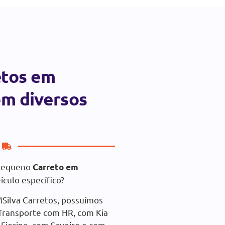
etos em
m diversos
 pequeno
Carreto em
ículo específico?
Silva Carretos, possuímos
Transporte com HR, com Kia
 Fiorino, com Saveiro e com